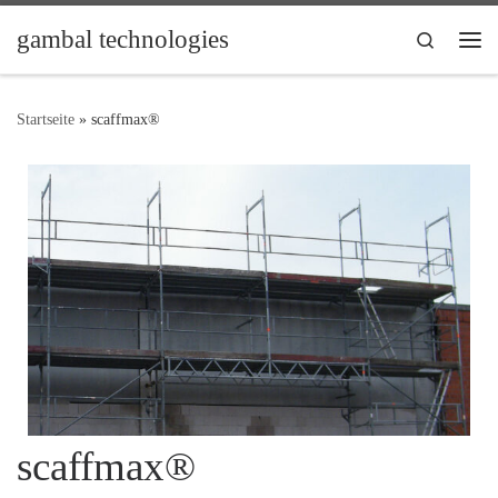
Zum Inhalt springen
gambal technologies
Search
Me
Startseite
»
scaffmax®
scaffmax®